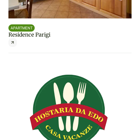
APARTMENT
AP
Residence Parigi
Re