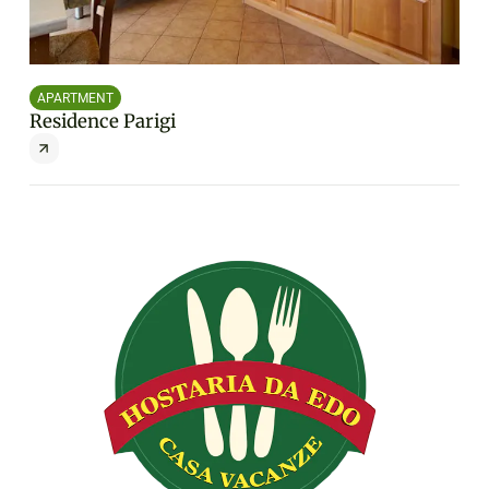
APARTMENT
AP
Residence Parigi
Re