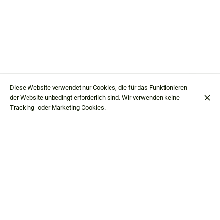
Diese Website verwendet nur Cookies, die für das Funktionieren
der Website unbedingt erforderlich sind. Wir verwenden keine
Tracking- oder Marketing-Cookies.
Hostaria da Edo
Via Val dell'Oro
4
23862 Civate LC
+39 0341 210206
Kontakt