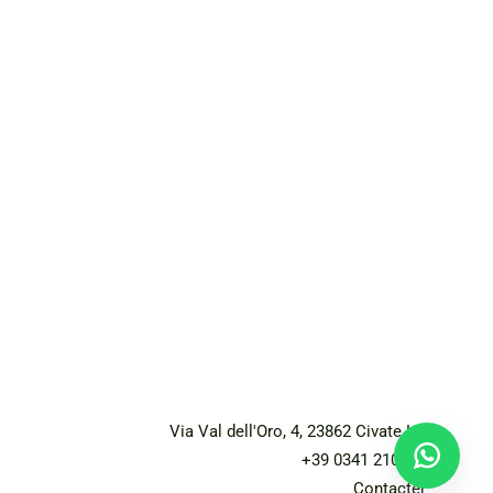
Via Val dell'Oro, 4, 23862 Civate LC
+39 0341 210206
Contacter