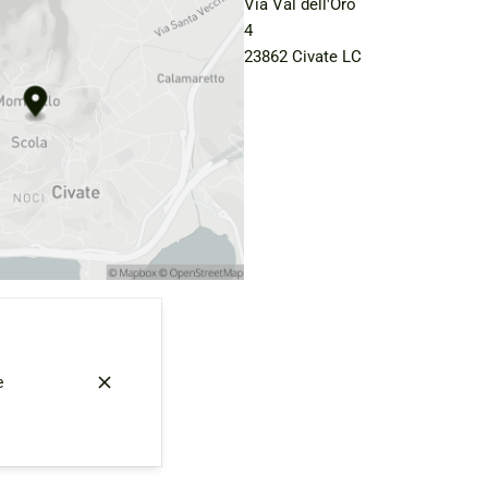
Via Val dell'Oro
4
23862 Civate LC
e