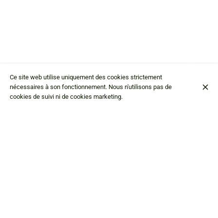
Ce site web utilise uniquement des cookies strictement
nécessaires à son fonctionnement. Nous n'utilisons pas de
cookies de suivi ni de cookies marketing.
Hostaria da Edo
Via Val dell'Oro
4
23862 Civate LC
+39 0341 210206
Contacter
American Express
Mastercard
Carte de débit
Cash
Visa
Google pay
Apple pay
Virement