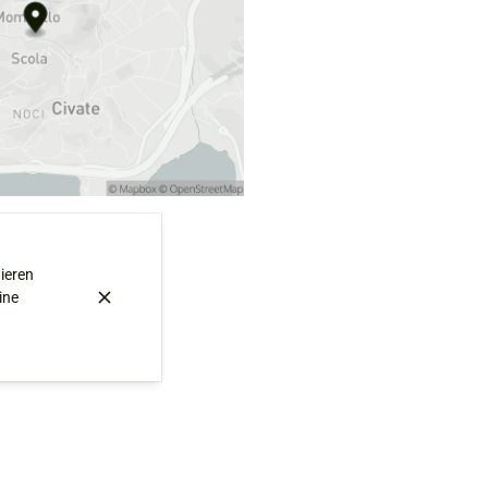
nieren
ine