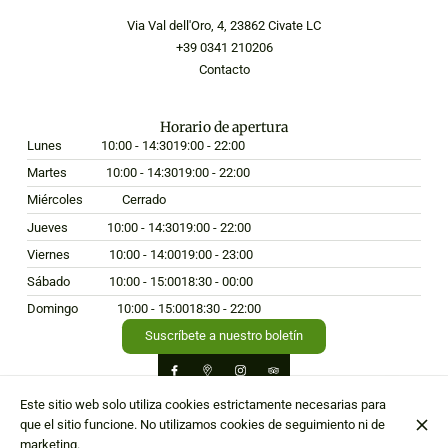
Via Val dell'Oro, 4, 23862 Civate LC
+39 0341 210206
Contacto
Horario de apertura
Lunes
10:00 - 14:30
19:00 - 22:00
Martes
10:00 - 14:30
19:00 - 22:00
Miércoles
Cerrado
Jueves
10:00 - 14:30
19:00 - 22:00
Viernes
10:00 - 14:00
19:00 - 23:00
Sábado
10:00 - 15:00
18:30 - 00:00
Domingo
10:00 - 15:00
18:30 - 22:00
Suscríbete a nuestro boletín
Este sitio web solo utiliza cookies estrictamente necesarias para
que el sitio funcione. No utilizamos cookies de seguimiento ni de
© Hostaria da Edo 2026
marketing.