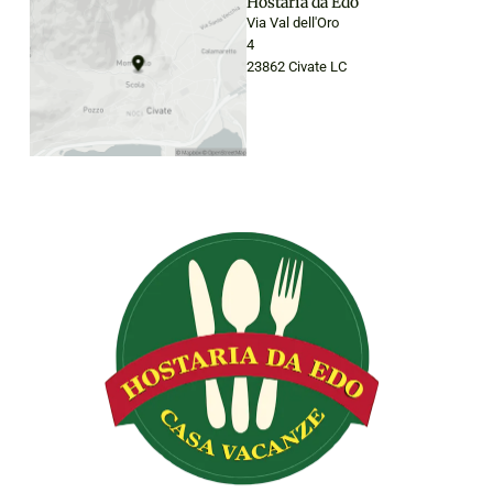
Hostaria da Edo
Via Val dell'Oro
4
23862 Civate LC