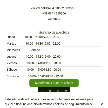
Via Val dell'Oro, 4, 23862 Civate LC
+39 0341 210206
Contacto
Horario de apertura
Lunes
10:00 - 14:30
19:00 - 22:00
Martes
10:00 - 14:30
19:00 - 22:00
Miércoles
Cerrado
Jueves
10:00 - 14:30
19:00 - 22:00
Viernes
10:00 - 14:00
19:00 - 23:00
Sábado
10:00 - 15:00
18:30 - 00:00
Domingo
10:00 - 15:00
18:30 - 22:00
Suscríbete a nuestro boletín
Este sitio web solo utiliza cookies estrictamente necesarias para
que el sitio funcione. No utilizamos cookies de seguimiento ni de
© Hostaria da Edo 2026