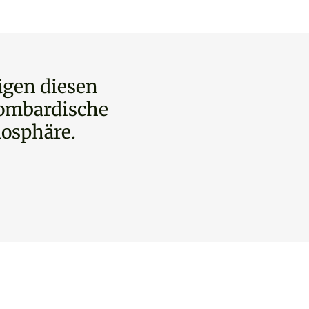
ägen diesen
lombardische
osphäre.