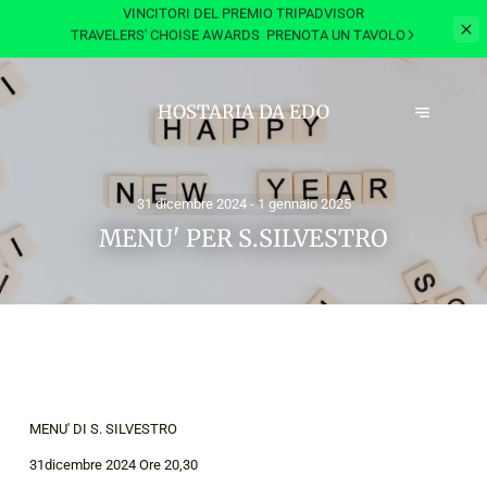
VINCITORI DEL PREMIO TRIPADVISOR
TRAVELERS' CHOISE AWARDS
PRENOTA UN TAVOLO
HOSTARIA DA EDO
31 dicembre 2024 - 1 gennaio 2025
MENU' PER S.SILVESTRO
MENU' DI S. SILVESTRO
31dicembre 2024 Ore 20,30